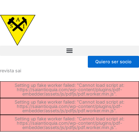
Ir
al
contenido
Quiero ser socio
revista sai
Setting up fake worker failed: "Cannot load script at:
https://saiantioquia.com/wp-content/plugins/pdf-
embedder/assets/js/pdfjs/pdf.worker.min.js".
Setting up fake worker failed: "Cannot load script at:
https://saiantioquia.com/wp-content/plugins/pdf-
embedder/assets/js/pdfjs/pdf.worker.min.js".
Setting up fake worker failed: "Cannot load script at:
https://saiantioquia.com/wp-content/plugins/pdf-
embedder/assets/js/pdfjs/pdf.worker.min.js".