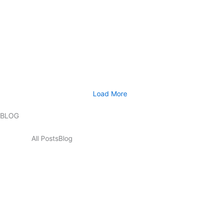
la ingeniera antioqueña María Nohemí
Arboleda Arango y…
julio 15, 2026
/
Como gremio con más de 113 años de historia, celebramos que dos
mujeres con amplia trayectoria, experiencia en la gestión...
Leer más
Load More
BLOG
All Posts
Blog
El peaje de Las Palmas exige soluciones
técnicas y consensos para el Oriente
antioqueño
agosto 4, 2026
/