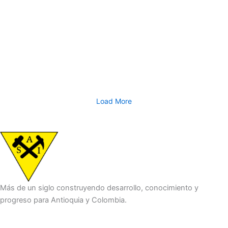
Ingenieros y Arquitectos – SAI felicitamos a
la ingeniera antioqueña María Nohemí
Arboleda Arango y…
julio 15, 2026
/
Como gremio con más de 113 años de historia, celebramos que dos
mujeres con amplia trayectoria, experiencia en la gestión...
Read More
Load More
Más de un siglo construyendo desarrollo, conocimiento y
progreso para Antioquia y Colombia.