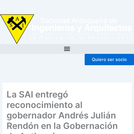
Ir
al
contenido
Quiero ser socio
La SAI entregó
reconocimiento al
gobernador Andrés Julián
Rendón en la Gobernación