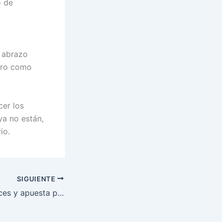
o de
o abrazo
pero como
cer los
a no están,
io.
SIGUIENTE
SAI destaca avances y apuesta por la continuidad de propuestas en Asocapitales