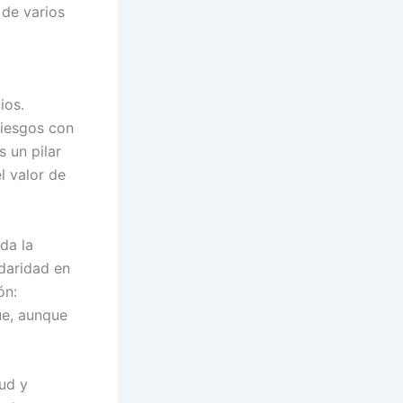
 de varios
ios.
riesgos con
s un pilar
l valor de
oda la
idaridad en
ón:
ue, aunque
tud y