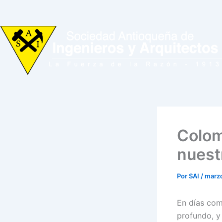
Ir
al
contenido
Colom
nuest
Por
SAI
/
marzo
En días como
profundo, y