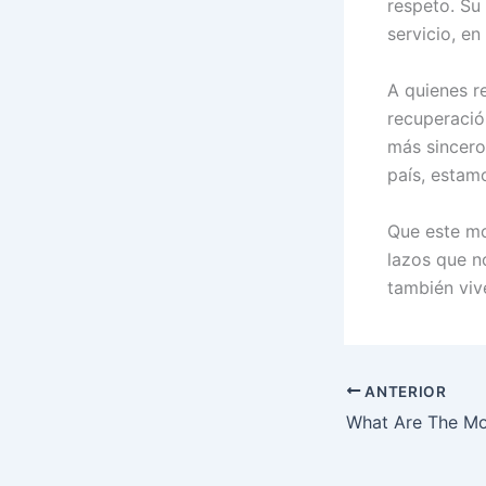
respeto. Su
servicio, e
A quienes r
recuperació
más sincero
país, estam
Que este mom
lazos que n
también viv
ANTERIOR