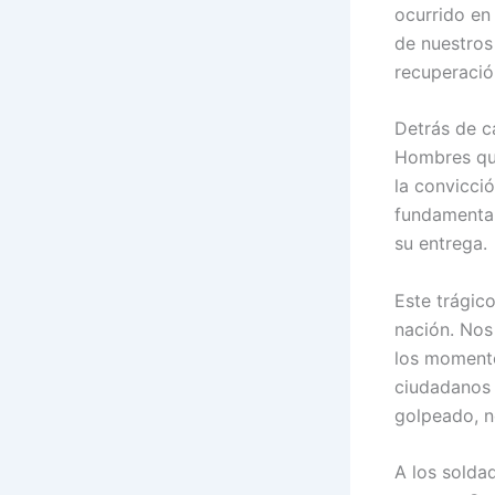
ocurrido e
de nuestros
recuperació
Detrás de ca
Hombres que
la convicció
fundamental
su entrega.
Este trágico
nación. Nos 
los momento
ciudadanos 
golpeado, n
A los solda