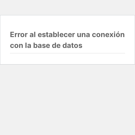
Error al establecer una conexión
con la base de datos